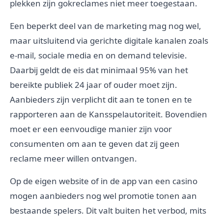
plekken zijn gokreclames niet meer toegestaan.
Een beperkt deel van de marketing mag nog wel,
maar uitsluitend via gerichte digitale kanalen zoals
e-mail, sociale media en on demand televisie.
Daarbij geldt de eis dat minimaal 95% van het
bereikte publiek 24 jaar of ouder moet zijn.
Aanbieders zijn verplicht dit aan te tonen en te
rapporteren aan de Kansspelautoriteit. Bovendien
moet er een eenvoudige manier zijn voor
consumenten om aan te geven dat zij geen
reclame meer willen ontvangen.
Op de eigen website of in de app van een casino
mogen aanbieders nog wel promotie tonen aan
bestaande spelers. Dit valt buiten het verbod, mits