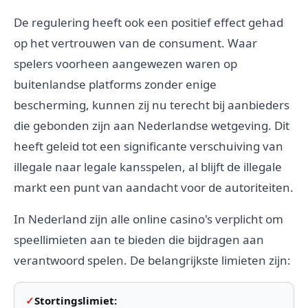
De regulering heeft ook een positief effect gehad
op het vertrouwen van de consument. Waar
spelers voorheen aangewezen waren op
buitenlandse platforms zonder enige
bescherming, kunnen zij nu terecht bij aanbieders
die gebonden zijn aan Nederlandse wetgeving. Dit
heeft geleid tot een significante verschuiving van
illegale naar legale kansspelen, al blijft de illegale
markt een punt van aandacht voor de autoriteiten.
In Nederland zijn alle online casino's verplicht om
speellimieten aan te bieden die bijdragen aan
verantwoord spelen. De belangrijkste limieten zijn:
Stortingslimiet: