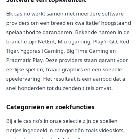
Elk casino werkt samen met meerdere software
providers om een breed en kwalitatief hoogstaand
spelaanbod te garanderen. Bekende namen in de
branche zijn NetEnt, Microgaming, Play'n GO, Red
Tiger, Yggdrasil Gaming, Big Time Gaming en
Pragmatic Play. Deze providers staan garant voor
eerlijke spellen, fraaie graphics en een soepele
speelervaring. Het resultaat is een aanbod dat al
snel honderden tot duizenden titels omvat.
Categorieën en zoekfuncties
Bij alle casino's in onze selectie zijn de spellen
netjes ingedeeld in categorieën zoals videoslots,