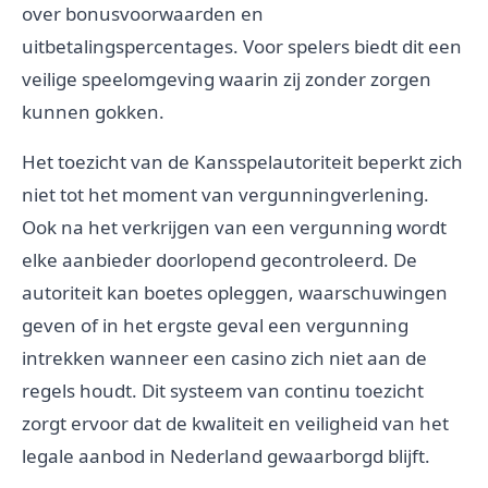
over bonusvoorwaarden en
uitbetalingspercentages. Voor spelers biedt dit een
veilige speelomgeving waarin zij zonder zorgen
kunnen gokken.
Het toezicht van de Kansspelautoriteit beperkt zich
niet tot het moment van vergunningverlening.
Ook na het verkrijgen van een vergunning wordt
elke aanbieder doorlopend gecontroleerd. De
autoriteit kan boetes opleggen, waarschuwingen
geven of in het ergste geval een vergunning
intrekken wanneer een casino zich niet aan de
regels houdt. Dit systeem van continu toezicht
zorgt ervoor dat de kwaliteit en veiligheid van het
legale aanbod in Nederland gewaarborgd blijft.