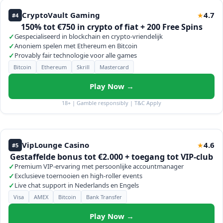
CryptoVault Gaming
4.7
★
#4
150% tot €750 in crypto of fiat + 200 Free Spins
✓
Gespecialiseerd in blockchain en crypto-vriendelijk
✓
Anoniem spelen met Ethereum en Bitcoin
✓
Provably fair technologie voor alle games
Bitcoin
Ethereum
Skrill
Mastercard
Play Now →
18+ | Gamble responsibly | T&C Apply
VipLounge Casino
4.6
★
#5
Gestaffelde bonus tot €2.000 + toegang tot VIP-club
✓
Premium VIP-ervaring met persoonlijke accountmanager
✓
Exclusieve toernooien en high-roller events
✓
Live chat support in Nederlands en Engels
Visa
AMEX
Bitcoin
Bank Transfer
Play Now →