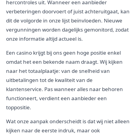
hercontroles uit. Wanneer een aanbieder
verbeteringen doorvoert of juist achteruitgaat, kan
dit de volgorde in onze lijst beïnvloeden. Nieuwe
vergunningen worden dagelijks gemonitord, zodat
onze informatie altijd actueel is.
Een casino krijgt bij ons geen hoge positie enkel
omdat het een bekende naam draagt. Wij kijken
naar het totaalplaatje: van de snelheid van
uitbetalingen tot de kwaliteit van de
klantenservice. Pas wanneer alles naar behoren
functioneert, verdient een aanbieder een
toppositie.
Wat onze aanpak onderscheidt is dat wij niet alleen
kijken naar de eerste indruk, maar ook