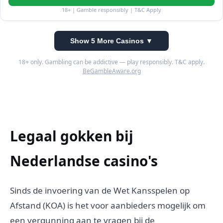
18+ | Gamble responsibly | T&C Apply
Show 5 More Casinos ▼
18+ only. Gambling can be addictive — play responsibly. T&C apply.
BeGambleAware.org
Legaal gokken bij
Nederlandse casino's
Sinds de invoering van de Wet Kansspelen op
Afstand (KOA) is het voor aanbieders mogelijk om
een vergunning aan te vragen bij de